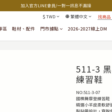
加入官方LINE會員/一對一訊息不漏接
$
TWD
繁體中文
專區
鞋材、配件
門市據點
2026-2027線上DM
511-3 
練習鞋
NO:511-3-07
國標舞摩登練習鞋
精選小羊皮柔軟舒
黏貼帶設計，穿脫