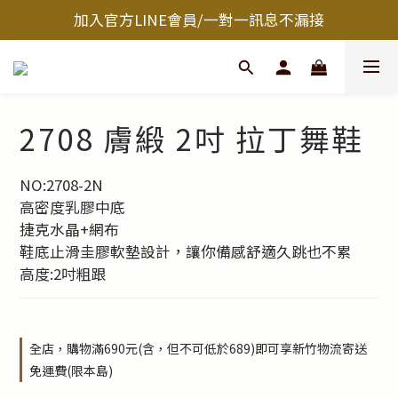
加入官方LINE會員/一對一訊息不漏接
2708 膚緞 2吋 拉丁舞鞋
NO:2708-2N
高密度乳膠中底
捷克水晶+網布
鞋底止滑圭膠軟墊設計，讓你備感舒適久跳也不累
高度:2吋粗跟
全店，購物滿690元(含，但不可低於689)即可享新竹物流寄送
免運費(限本島)